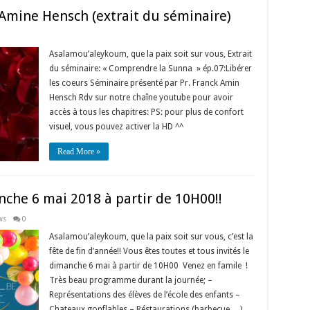
Amine Hensch (extrait du séminaire)
Asalamou’aleykoum, que la paix soit sur vous, Extrait
du séminaire: « Comprendre la Sunna » ép.07:Libérer
les coeurs Séminaire présenté par Pr. Franck Amin
Hensch Rdv sur notre chaîne youtube pour avoir
accès à tous les chapitres: PS: pour plus de confort
visuel, vous pouvez activer la HD ^^
Read More »
nche 6 mai 2018 à partir de 10H00!!
ws
0
Asalamou’aleykoum, que la paix soit sur vous, c’est la
fête de fin d’année!! Vous êtes toutes et tous invités le
dimanche 6 mai à partir de 10H00 Venez en famile !
Très beau programme durant la journée; –
Représentations des élèves de l’école des enfants –
Chateaux gonflables – Réstaurations (barbecue,…) …