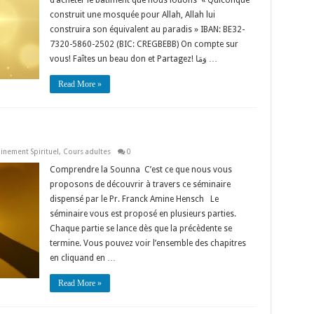
d’acheter le bâtiment que nous louons « Quiconque
notre
bâtiment
construit une mosquée pour Allah, Allah lui
construira son équivalent au paradis » IBAN: BE32-
7320-5860-2502 (BIC: CREGBEBB) On compte sur
vous! Faîtes un beau don et Partagez! وَمَا …
Read More »
inement Spirituel
,
Cours adultes
0
Comprendre la Sounna C’est ce que nous vous
proposons de découvrir à travers ce séminaire
dispensé par le Pr. Franck Amine Hensch Le
séminaire vous est proposé en plusieurs parties.
Chaque partie se lance dès que la précèdente se
termine. Vous pouvez voir l’ensemble des chapitres
en cliquand en …
Read More »