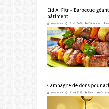
Eid Al Fitr – Barbecue géan
bâtiment
lexcellence
13 juin 2018
Evènements
,
New
Campagne de dons pour ach
lexcellence
11 mai 2018
News
Commen