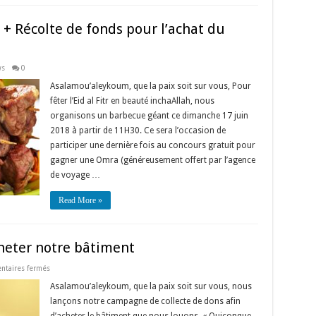
t + Récolte de fonds pour l’achat du
s
0
Asalamou’aleykoum, que la paix soit sur vous, Pour
fêter l’Eid al Fitr en beauté inchaAllah, nous
organisons un barbecue géant ce dimanche 17 juin
2018 à partir de 11H30. Ce sera l’occasion de
participer une dernière fois au concours gratuit pour
gagner une Omra (généreusement offert par l’agence
de voyage …
Read More »
eter notre bâtiment
sur
taires fermés
Campagne
de
Asalamou’aleykoum, que la paix soit sur vous, nous
dons
lançons notre campagne de collecte de dons afin
pour
acheter