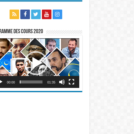
ramme des cours 2020
eur
o
00:00
01:35