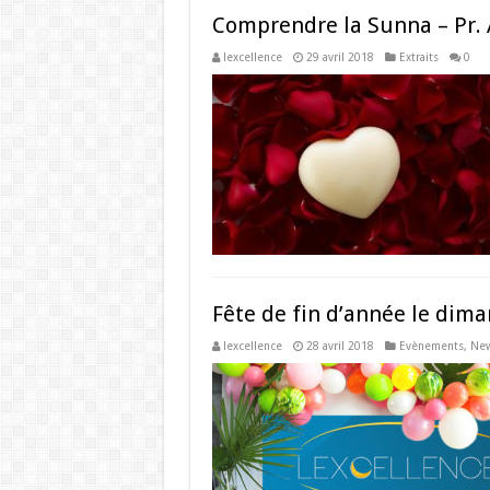
Comprendre la Sunna – Pr. 
lexcellence
29 avril 2018
Extraits
0
Fête de fin d’année le dima
lexcellence
28 avril 2018
Evènements
,
Ne