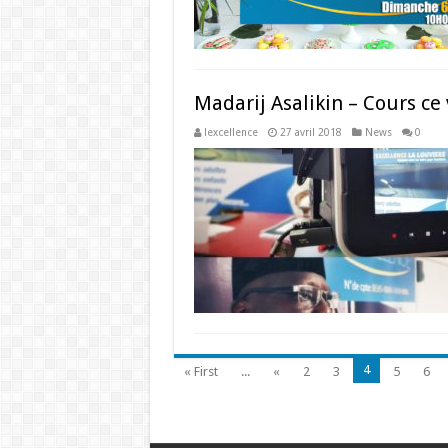
Madarij Asalikin – Cours ce
lexcellence
27 avril 2018
News
0
4
« First
...
«
2
3
5
6