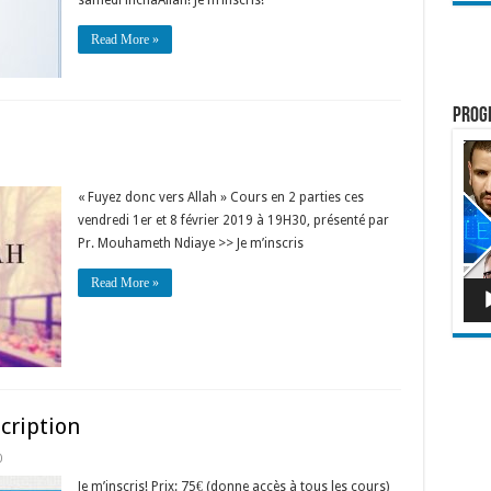
samedi inchaAllah! Je m’inscris!
Read More »
Prog
Lect
vidé
« Fuyez donc vers Allah » Cours en 2 parties ces
vendredi 1er et 8 février 2019 à 19H30, présenté par
Pr. Mouhameth Ndiaye >> Je m’inscris
Read More »
cription
0
Je m’inscris! Prix: 75€ (donne accès à tous les cours)