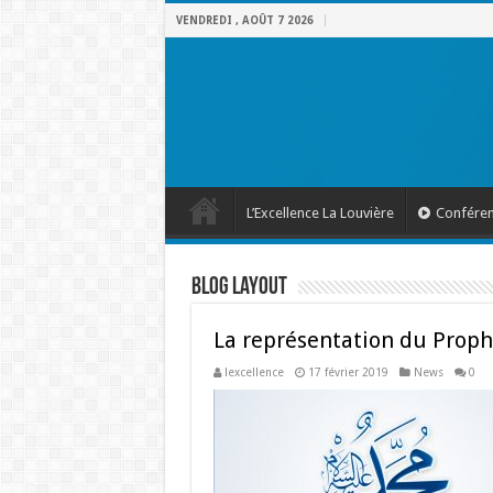
VENDREDI , AOÛT 7 2026
L’Excellence La Louvière
Confére
Blog Layout
La représentation du Proph
lexcellence
17 février 2019
News
0