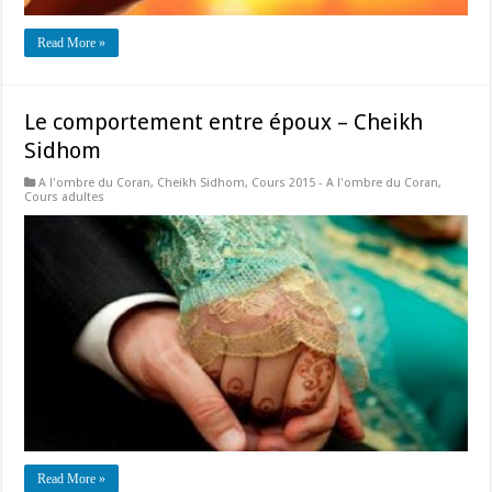
Read More »
Le comportement entre époux – Cheikh
Sidhom
A l'ombre du Coran
,
Cheikh Sidhom
,
Cours 2015 - A l'ombre du Coran
,
Cours adultes
Read More »