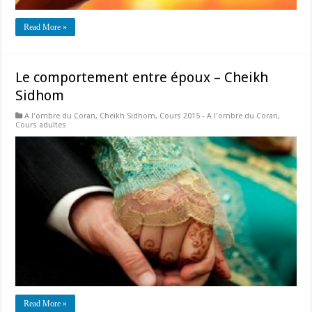
Read More »
Le comportement entre époux – Cheikh
Sidhom
A l'ombre du Coran
,
Cheikh Sidhom
,
Cours 2015 - A l'ombre du Coran
,
Cours adultes
Read More »