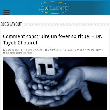
Blog Layout
Comment construire un foyer spirituel – Dr.
Tayeb Chouiref
lexcellence
13 janvier 2021
Cours 2020 - Le savoir est une richesse
,
News
sur
Commentaires fermés
Comment
construire
un
foyer
spirituel
–
Dr.
Tayeb
Chouiref