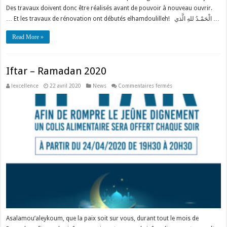
Des travaux doivent donc être réalisés avant de pouvoir à nouveau ouvrir.
… Et les travaux de rénovation ont débutés elhamdoulilleh! الْحَمْـدُ للهِ الَّذي …
Read More »
Iftar – Ramadan 2020
sur
lexcellence
22 avril 2020
News
Commentaires fermés
Iftar
–
Ramadan
2020
Asalamou’aleykoum, que la paix soit sur vous, durant tout le mois de