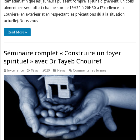
Ramadan,afin que les jeûneurs puissent rompre le jeûne dignement, un colis
alimentaire sera offert chaque soir de 19H30 à 20H30 à l’Excellence La
Louvière (en extérieur et en respectant les précautions dû à la situation
actuelle). Nous vous …
Read More »
Séminaire complet « Construire un foyer
spirituel » avec Dr Tayeb Chouiref
sur
lexcellence
18 avril 2020
News
Commentaires fermés
Séminaire
complet
« Construire
un
foyer
spirituel »
avec
Dr
Tayeb
Chouiref