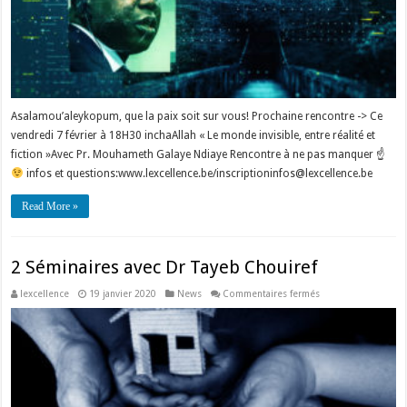
Asalamou’aleykopum, que la paix soit sur vous! Prochaine rencontre -> Ce
vendredi 7 février à 18H30 inchaAllah « Le monde invisible, entre réalité et
fiction »Avec Pr. Mouhameth Galaye Ndiaye Rencontre à ne pas manquer ☝
infos et questions:www.lexcellence.be/inscriptioninfos@lexcellence.be
Read More »
2 Séminaires avec Dr Tayeb Chouiref
sur
lexcellence
19 janvier 2020
News
Commentaires fermés
2
Séminaires
avec
Dr
Tayeb
Chouiref