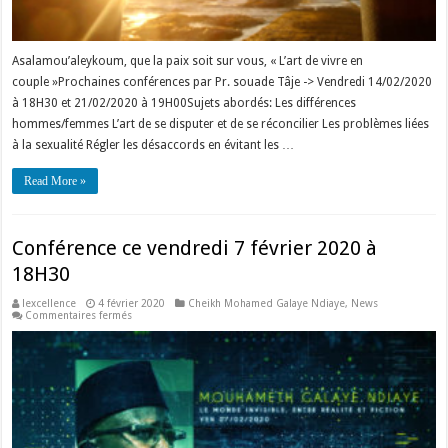
Asalamou’aleykoum, que la paix soit sur vous, « L’art de vivre en
couple »Prochaines conférences par Pr. souade Tâje -> Vendredi 14/02/2020
à 18H30 et 21/02/2020 à 19H00Sujets abordés: Les différences
hommes/femmes L’art de se disputer et de se réconcilier Les problèmes liées
à la sexualité Régler les désaccords en évitant les …
Read More »
Conférence ce vendredi 7 février 2020 à
18H30
lexcellence
4 février 2020
Cheikh Mohamed Galaye Ndiaye
,
News
sur
Commentaires fermés
Conférence
ce
vendredi
7
février
2020
à
18H30