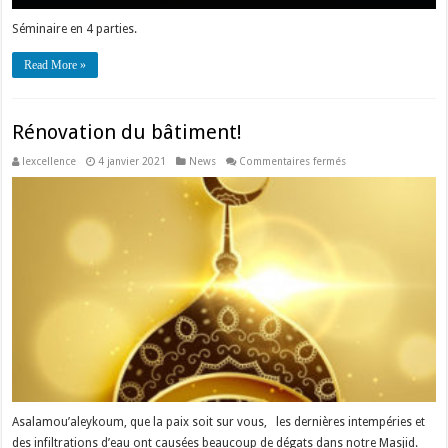
Séminaire en 4 parties.
Read More »
Rénovation du bâtiment!
sur
lexcellence
4 janvier 2021
News
Commentaires fermés
Rénovation
du
bâtiment!
Asalamou’aleykoum, que la paix soit sur vous, les dernières intempéries et
des infiltrations d’eau ont causées beaucoup de dégats dans notre Masjid.