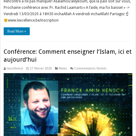
Rencontre à ne pas manquer! Asalamou’aleykoum, que la paix soit sur vous,
Prochaine conférence avec Pr. Rachid Laamarti:« A l’aide, ma foi baisse! » ->
Vendredi 13/03/2020 à 18H30 inchaAllah A vendredi inchaAllah! Partagez ☝
www.lexcellence.be/inscription
Read More »
Conférence: Comment enseigner l’Islam, ici et
aujourd’hui
sur
lexcellence
27 février 2020
News
Commentaires fermés
Conférence:
Comment
enseigner
l’Islam,
ici
et
aujourd’hui