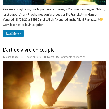
Asalamou’aleykoum, que la paix soit sur vous, « Comment enseigner l’Islam,
ici et aujourd’hui » Prochaines conférences par Pr. Franck Amin Hensch->
Vendredi 28/02/20 à 18H30 inchaAllah A vendredi inchaAllah! Partagez ☝
www.lexcellence.be/inscription
Read More »
L’art de vivre en couple
sur
lexcellence
11 février 2020
News
Commentaires fermés
L’art
de
vivre
en
couple