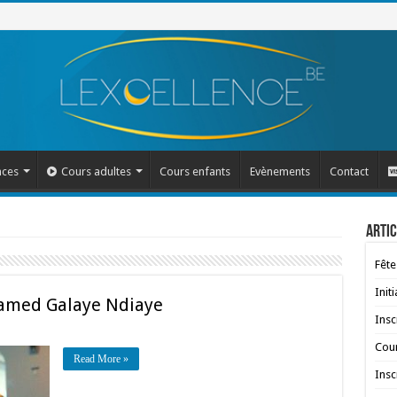
nces
Cours adultes
Cours enfants
Evènements
Contact
Artic
Fête
Init
hamed Galaye Ndiaye
Insc
Cour
Read More »
Insc