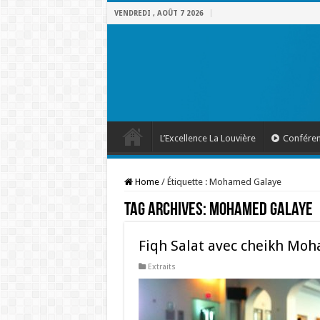
VENDREDI , AOÛT 7 2026
L’Excellence La Louvière
Confére
Home
/
Étiquette :
Mohamed Galaye
Tag Archives:
Mohamed Galaye
Fiqh Salat avec cheikh Mo
Extraits