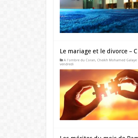
Le mariage et le divorce –
A l'ombre du Coran
,
Cheikh Mohamed Galaye 
vendredi