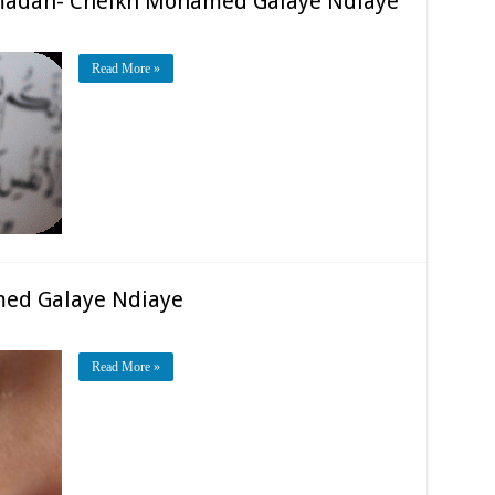
amadan- Cheikh Mohamed Galaye Ndiaye
Read More »
med Galaye Ndiaye
Read More »