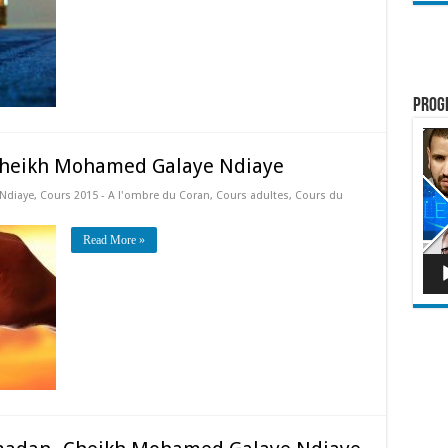
Prog
Lect
vidé
 Cheikh Mohamed Galaye Ndiaye
Ndiaye
,
Cours 2015 - A l'ombre du Coran
,
Cours adultes
,
Cours du
Read More »