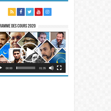
ramme des cours 2020
eur
o
00:00
01:35