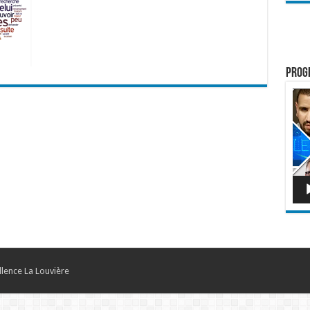
Prog
Lect
vidé
llence La Louvière