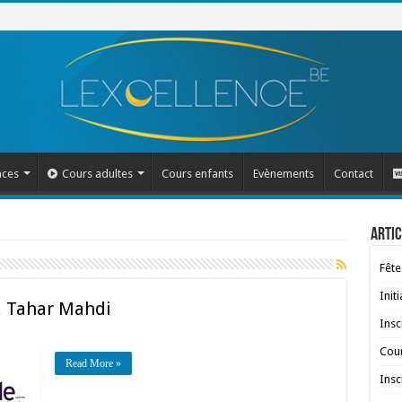
nces
Cours adultes
Cours enfants
Evènements
Contact
Artic
Fête
Init
r. Tahar Mahdi
Insc
Cour
Read More »
Insc