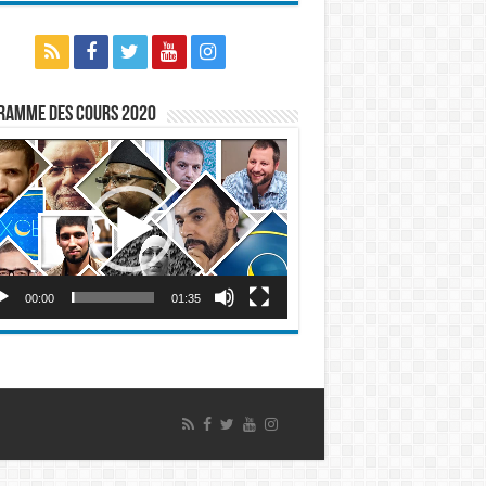
ramme des cours 2020
eur
o
00:00
01:35