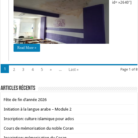
id= »2640″]
Read More »
1
2
3
4
5
»
...
Last »
Page 1 of 8
Articles récents
Fête de fin d’année 2026
Initiation à la langue arabe – Module 2
Inscription: culture islamique pour ados
Cours de mémorisation du noble Coran
Inscription: mémorisation du Coran