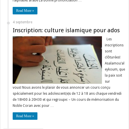
l’alphabet arabe La bonne prononciation …
Read More »
4 septembre
Inscription: culture islamique pour ados
Les
inscriptions
sont
clôturées!
Asalamou’al
eykoum, que
la paix soit
sur
vous! Nous avons le plaisir de vous annoncer un cours conçu
spécialement pour les adolescent(e)s de 12 à 18 ans chaque vendredi
de 18H00 à 20H30 et qui regroupe: – Un cours de mémorisation du
Noble Coran avec pour …
Read More »