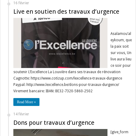
16 février
Live en soutien des travaux d’urgence
Asalamou’al
eykoum, que
la paix soit
sur vous, Un
live aura lieu
ce soir pour
soutenir L’Excellence La Louvière dans ses travaux de rénovation
Cagnotte: https://www.cotizup.com/lexcellence-travaux-durgence
Paypal: http://www.lexcellence.be/dons-pour-travaux-durgence/
Virement bancaire: IBAN: BE32-7320-5860-2502
Read More »
14 février
Dons pour travaux d’urgence
[give_form