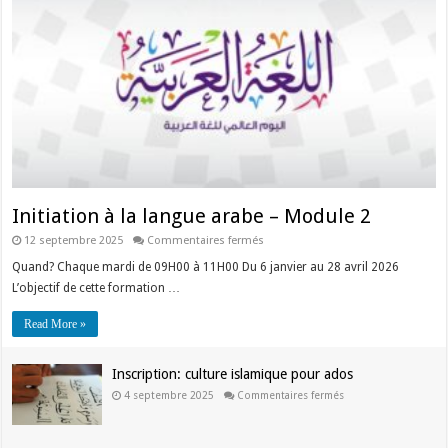
Initiation à la langue arabe – Module 2
sur
12 septembre 2025
Commentaires fermés
Initiation
à
Quand? Chaque mardi de 09H00 à 11H00 Du 6 janvier au 28 avril 2026
la
L’objectif de cette formation …
langue
arabe
–
Read More »
Module
2
Inscription: culture islamique pour ados
sur
4 septembre 2025
Commentaires fermés
Inscription:
culture
islamique
pour