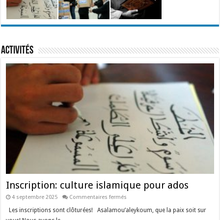
Activités
Inscription: culture islamique pour ados
sur
4 septembre 2025
Commentaires fermés
Inscription:
culture
Les inscriptions sont clôturées! Asalamou’aleykoum, que la paix soit sur
islamique