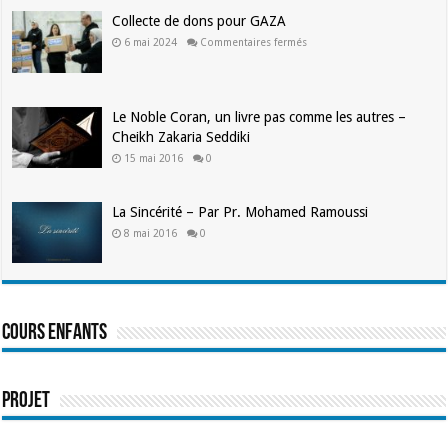
ados
Collecte de dons pour GAZA
sur
6 mai 2024
Commentaires fermés
Collecte
de
dons
pour
GAZA
Le Noble Coran, un livre pas comme les autres –
Cheikh Zakaria Seddiki
15 mai 2016
0
La Sincérité – Par Pr. Mohamed Ramoussi
8 mai 2016
0
Cours enfants
Projet