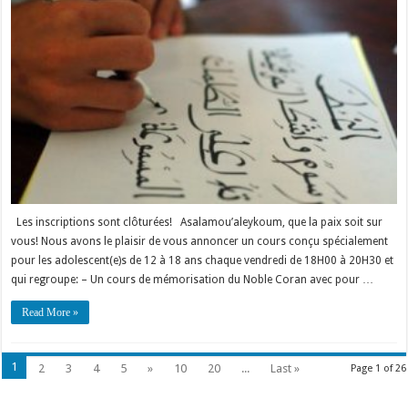
culture
islamique
pour
ados
Les inscriptions sont clôturées! Asalamou’aleykoum, que la paix soit sur
vous! Nous avons le plaisir de vous annoncer un cours conçu spécialement
pour les adolescent(e)s de 12 à 18 ans chaque vendredi de 18H00 à 20H30 et
qui regroupe: – Un cours de mémorisation du Noble Coran avec pour …
Read More »
1
2
3
4
5
»
10
20
...
Last »
Page 1 of 26