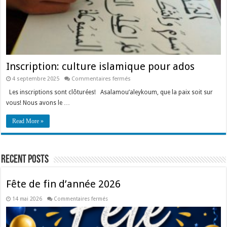
Inscription: culture islamique pour ados
sur
4 septembre 2025
Commentaires fermés
Inscription:
culture
Les inscriptions sont clôturées! Asalamou’aleykoum, que la paix soit sur
islamique
vous! Nous avons le …
pour
ados
Read More »
Recent Posts
Fête de fin d’année 2026
sur
14 mai 2026
Commentaires fermés
Fête
de
fin
d’année